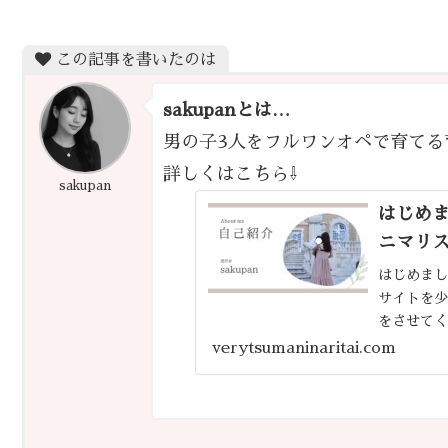
この記事を書いたのは
sakupanとは…
男の子3人をフルワンオペで育てる
詳しくはこちら⇩
sakupan
はじめま
ニマリス
はじめまし
サイトを
をさせて
理したり
verytsumaninaritai.com
しずつ手を