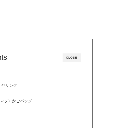
ts
CLOSE
イヤリング
）
ントマソ）かごバッグ