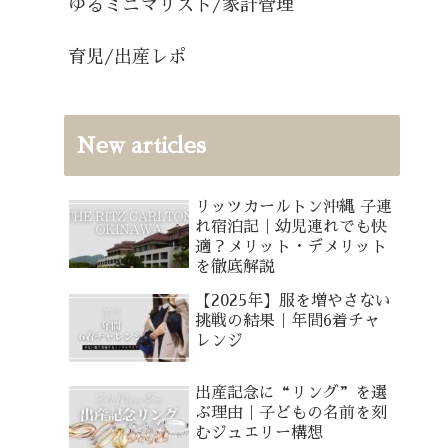
ゆるミニマリスト/家計管理
育児/出産レポ
New articles
リッツカールトン沖縄 子連
れ宿泊記｜幼児連れでも快
適？メリット・デメリット
を徹底解説
【2025年】服を増やさない
挑戦の結果｜年間6着チャ
レンジ
出産記念に“リング”を選
ぶ理由｜子どもの名前を刻
むジュエリー構想