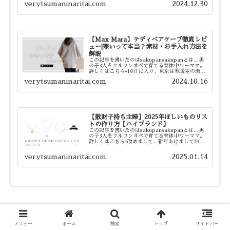
verytsumaninaritai.com
2024.12.30
も大きな節目となる一年でした。そして同時に、
気...
【Max Mara】テディベアケープ徹底レビ
ュー|寒いって本当？素材・お手入れ方法を
解説
この記事を書いたのはsakupansakupanとは…男
の子3人をフルワンオペで育てる育休中ワーママ。
詳しくはこちら⇩10月に入り、東京は寒暖差の激し
い日が続いています。30℃を超える真夏日のよう
verytsumaninaritai.com
2024.10.16
な日もあれば、急に空気がひんやりと変わる日も...
【散財子持ち主婦】2025年ほしいものリス
トの作り方【ハイブランド】
この記事を書いたのはsakupansakupanとは…男
の子3人をフルワンオペで育てる育休中ワーママ。
詳しくはこちら⇩改めまして、新年あけましておめ
でとうございます。2024年も無事に散財してしま
いまして、2025年は「一生物を、少数精鋭に...
verytsumaninaritai.com
2025.01.14
メニュー
ホーム
検索
トップ
サイドバー