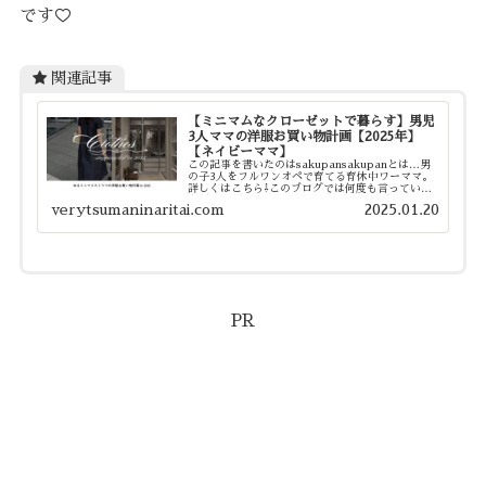
です♡
関連記事
【ミニマムなクローゼットで暮らす】男児
3人ママの洋服お買い物計画【2025年】
【ネイビーママ】
この記事を書いたのはsakupansakupanとは…男
の子3人をフルワンオペで育てる育休中ワーママ。
詳しくはこちら⇩このブログでは何度も言っていま
すが、我が家のクローゼットはとにかく激せまで
verytsumaninaritai.com
2025.01.20
す。というか、本来クローゼットではないスペース
に...
PR