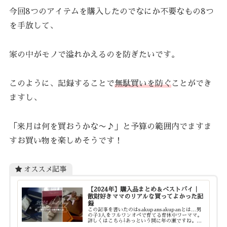
今回8つのアイテムを購入したのでなにか不要なもの8つ
を手放して、
家の中がモノで溢れかえるのを防ぎたいです。
このように、記録することで
無駄買いを防ぐ
ことができ
ますし、
「来月は何を買おうかな〜♪」と予算の範囲内でますま
すお買い物を楽しめそうです！
オススメ記事
【2024年】購入品まとめ＆ベストバイ｜
散財好きママのリアルな買ってよかった記
録
この記事を書いたのはsakupansakupanとは…男
の子3人をフルワンオペで育てる育休中ワーママ。
詳しくはこちら⇩あっという間に年の瀬ですね。
2024年は、三男の妊娠・出産があり、私にとって