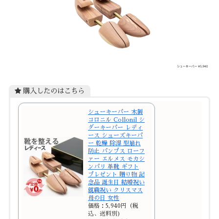
購入したのはこちら
シューキーパー 木製
コロニル Collonil シ
ダーキーパー レディ
ース シューズキーパ
ー 乾燥 除湿 型崩れ
防止 パンプス ローフ
ァー エルメス モカシ
ンパリ 革靴 ギフト
プレゼント 贈り物 記
念品 誕生日 結婚祝い
就職祝い クリスマス
母の日 女性
価格：5,940円（税
込、送料別)