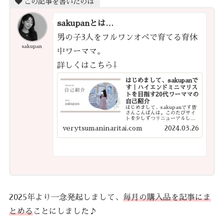
この記事を書いたのは
sakupanとは…
男の子3人をフルワンオペで育てる育休
sakupan
中ワーママ。
詳しくはこちら⇩
はじめまして、sakupanで
す｜ハイエンドミニマリス
トを目指す20代ワーママの
自己紹介
はじめまして、sakupanです皆
さんこんばんは。このたびサイ
トを少しずつリニューアルした
ので、改めて自己紹介をさせて
verytsumaninaritai.com
2024.03.26
ください。今後は、これまで書
いてきた記事を整理したり、よ
り見やすく・探しやすいサイト
になるよう少しずつ手を入れて
いく予定で...
2025年より一念発起しまして、
毎月の購入品を記事にま
とめる
ことにしました♪