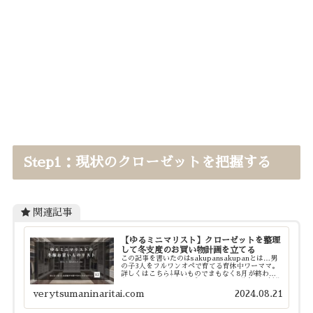
Step1：現状のクローゼットを把握する
関連記事
【ゆるミニマリスト】クローゼットを整理
して冬支度のお買い物計画を立てる
この記事を書いたのはsakupansakupanとは…男
の子3人をフルワンオペで育てる育休中ワーママ。
詳しくはこちら⇩早いものでまもなく8月が終わろ
うとしていますね。各ブランドからは秋冬服の新作
発表もされていて、まだ外は灼熱なのに物欲が高
verytsumaninaritai.com
2024.08.21
ま...