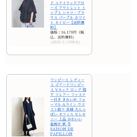
ド ユナイテッドアロ
ーズ アウトレット ト
ップス シャツ・ブラ
ウス パープル ホワイ
ト ネイビー【送料無
料】
価格：16,170円（税
込、送料無料)
(2025/1/19時点)
ワンピース レディー
ス ゴアードワンピー
ス Vネック ロング 膝
下 フレアー ファスナ
ー付き きれいめ フォ
ーマル Aライン ウエ
スト絞り 長袖 大人っ
ぽい オフィス セレモ
ニー 上品 かわいい
着痩せ 秋 冬
SAISON DE
PAPILLON