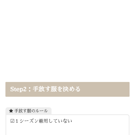
Step2：手放す服を決める
手放す服のルール
☑︎１シーズン着用していない