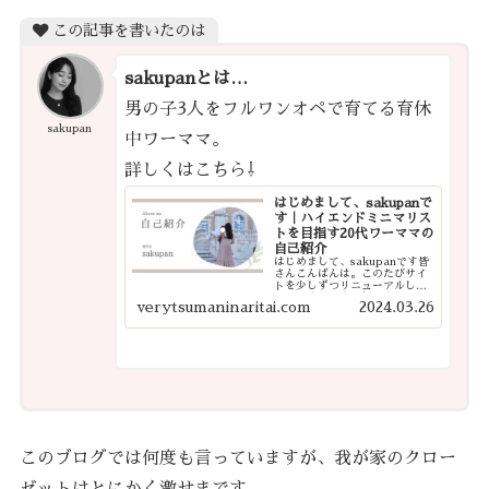
この記事を書いたのは
sakupanとは…
男の子3人をフルワンオペで育てる育休
sakupan
中ワーママ。
詳しくはこちら⇩
はじめまして、sakupanで
す｜ハイエンドミニマリス
トを目指す20代ワーママの
自己紹介
はじめまして、sakupanです皆
さんこんばんは。このたびサイ
トを少しずつリニューアルした
ので、改めて自己紹介をさせて
verytsumaninaritai.com
2024.03.26
ください。今後は、これまで書
いてきた記事を整理したり、よ
り見やすく・探しやすいサイト
になるよう少しずつ手を入れて
いく予定で...
このブログでは何度も言っていますが、我が家のクロー
ゼットはとにかく激せまです。