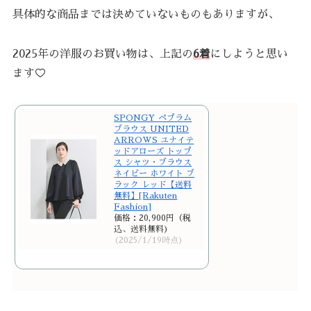
具体的な商品までは決めていないものもありますが、
2025年の洋服のお買い物は、上記の
6着
にしようと思い
ます♡
SPONGY ペプラム
ブラウス UNITED
ARROWS ユナイテ
ッドアローズ トップ
ス シャツ・ブラウス
ネイビー ホワイト ブ
ラック レッド【送料
無料】[Rakuten
Fashion]
価格：20,900円（税
込、送料無料)
(2025/1/19時点)