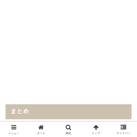
まとめ
世の中には可愛い服があふれていて、
メニュー
ホーム
検索
トップ
サイドバー