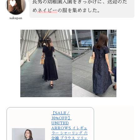
長男の幼稚園入園をきっかけに、送迎のた
め
ネイビー
の服を集めました。
sakupan
【SALE／
30%OFF】
UNITED
ARROWS イレギュ
ラー シャーリング 六
分袖 ブラウス ソリッ