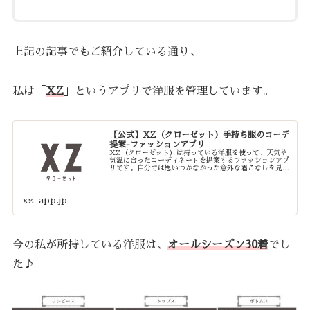
上記の記事でもご紹介している通り、
私は「
XZ
」というアプリで洋服を管理しています。
【公式】XZ（クローゼット）手持ち服のコーデ
提案-ファッションアプリ
XZ（クローゼット）は持っている洋服を使って、天気や
気温に合ったコーディネートを提案するファッションアプ
リです。自分では思いつかなかった意外な着こなしを見つ
けて着回し上手になろう。レディース、メンズのコーディ
ネートに対応！
xz-app.jp
今の私が所持している洋服は、
オールシーズン30着
でし
た♪