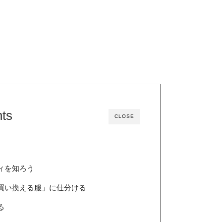
ts
CLOSE
ィを知ろう
買い換える服」に仕分ける
る