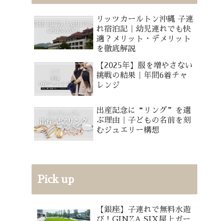
リッツカールトン沖縄 子連
れ宿泊記｜幼児連れでも快
適？メリット・デメリット
を徹底解説
【2025年】服を増やさない
挑戦の結果｜年間6着チャ
レンジ
出産記念に“リング”を選
ぶ理由｜子どもの名前を刻
むジュエリー構想
Pick up
【銀座】子連れで無料水遊
び！GINZA SIX屋上ガー