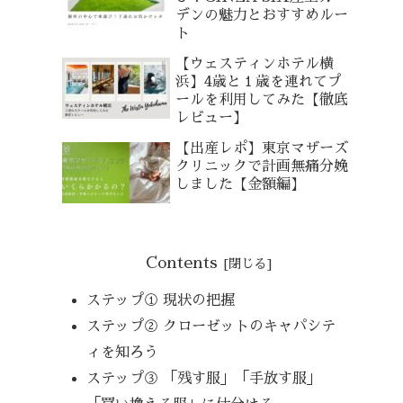
デンの魅力とおすすめルー
ト
【ウェスティンホテル横
浜】4歳と１歳を連れてプ
ールを利用してみた【徹底
レビュー】
【出産レポ】東京マザーズ
クリニックで計画無痛分娩
しました【金額編】
Contents
ステップ① 現状の把握
ステップ② クローゼットのキャパシテ
ィを知ろう
ステップ③ 「残す服」「手放す服」