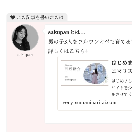
この記事を書いたのは
sakupanとは…
男の子3人をフルワンオペで育てる
詳しくはこちら⇩
sakupan
はじめま
ニマリス
はじめまし
サイトを
をさせて
理したり
verytsumaninaritai.com
しずつ手を