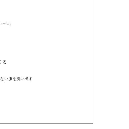
リユース）
くる
りない服を洗い出す