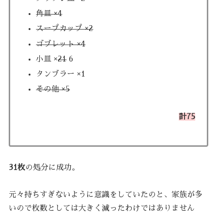
角皿 ×4
スープカップ ×2
ゴブレット ×4
小皿 ×
21
6
タンブラー ×1
その他 ×5
計75
31枚
の処分に成功。
元々持ちすぎないように意識をしていたのと、家族が多
いので枚数としては大きく減ったわけではありません