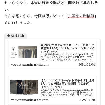
せっかくなら、
本当に好きな器だけに囲まれて暮らした
い
。
そんな想いから、今回は思い切って「
食器棚の断捨離
」
を決行しました。
関連記事
夏に向けて捨て活でクローゼットをスッキ
リ整理！20代シンプルフェミニン派ママの
ワードローブ
この記事を書いたのはsakupansakupanとは…男
の子3人をフルワンオペで育てる育休中ワーママ。
詳しくはこちら⇩突然ですが、みなさんのクローゼ
ットには何着のお洋服がありますか？夏服は何着
verytsumaninaritai.com
2024.04.04
で、冬服は何着でしょうか？ほとんどの方が即答で
き...
【ミニマムなクローゼットで暮らす】男児
3人ママの洋服お買い物計画【2025年】
【ネイビーママ】
この記事を書いたのはsakupansakupanとは…男
の子3人をフルワンオペで育てる育休中ワーママ。
詳しくはこちら⇩このブログでは何度も言っていま
すが、我が家のクローゼットはとにかく激せまで
verytsumaninaritai.com
2025.01.20
す。というか、本来クローゼットではないスペース
に...