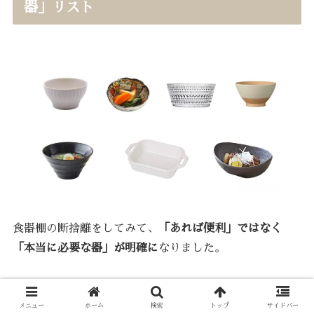
器」リスト
食器棚の断捨離をしてみて、
「あれば便利」ではなく
「本当に必要な器」が明確に
なりました。
また、必要だから手元に残したけど心がときめくわけで
はない器もまだあります。
メニュー
ホーム
検索
トップ
サイドバー