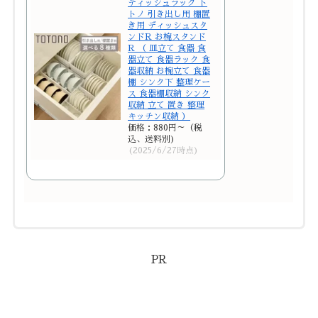
ディッシュラック ト
トノ 引き出し用 棚置
き用 ディッシュスタ
ンドR お椀スタンド
R （ 皿立て 食器 食
器立て 食器ラック 食
器収納 お椀立て 食器
棚 シンク下 整理ケー
ス 食器棚収納 シンク
収納 立て 置き 整理
キッチン収納 ）
価格：880円～（税
込、送料別)
(2025/6/27時点)
PR