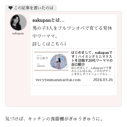
この記事を書いたのは
sakupanとは…
男の子3人をフルワンオペで育てる育休
sakupan
中ワーママ。
詳しくはこちら⇩
はじめまして、sakupanで
す｜ハイエンドミニマリス
トを目指す20代ワーママの
自己紹介
はじめまして、sakupanです皆
さんこんばんは。このたびサイ
トを少しずつリニューアルした
ので、改めて自己紹介をさせて
verytsumaninaritai.com
2024.03.26
ください。今後は、これまで書
いてきた記事を整理したり、よ
り見やすく・探しやすいサイト
になるよう少しずつ手を入れて
いく予定で...
気づけば、キッチンの食器棚がぎゅうぎゅうに。