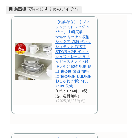
食器棚収納におすすめのアイテム
【特典付き】［ ディ
ッシュストレージ タ
ワー ］山崎実業
tower キッチン収納
シンク下 収納 ディッ
シュラック DISH
STORAGE ディッ
シュストレージ ディ
ッシュスタンド 2段
キッチン収納 収納 お
皿 食器棚 食器 棚整
理 食器収納 お皿収納
おしゃれ 北欧 7488
7489 公式
価格：1,540円（税
込、送料無料)
(2025/6/27時点)