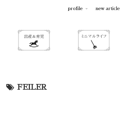
profile
new article
FEILER