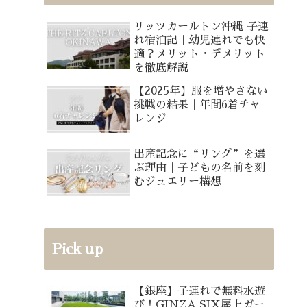
リッツカールトン沖縄 子連
れ宿泊記｜幼児連れでも快
適？メリット・デメリット
を徹底解説
【2025年】服を増やさない
挑戦の結果｜年間6着チャ
レンジ
出産記念に“リング”を選
ぶ理由｜子どもの名前を刻
むジュエリー構想
Pick up
【銀座】子連れで無料水遊
び！GINZA SIX屋上ガー