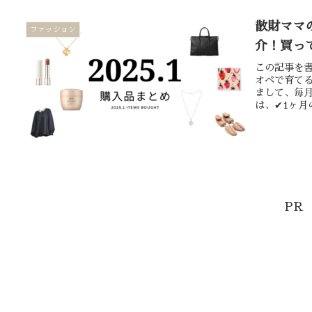
散財ママの
ファッション
介！買っ
この記事を書
オペで育てる
まして、毎
は、✔︎1ヶ月
PR