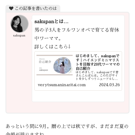
この記事を書いたのは
sakupanとは…
男の子3人をフルワンオペで育てる育休
sakupan
中ワーママ。
詳しくはこちら⇩
はじめまして、sakupanで
す｜ハイエンドミニマリス
トを目指す20代ワーママの
自己紹介
はじめまして、sakupanです皆
さんこんばんは。このたびサイ
トを少しずつリニューアルした
ので、改めて自己紹介をさせて
verytsumaninaritai.com
2024.03.26
ください。今後は、これまで書
いてきた記事を整理したり、よ
り見やすく・探しやすいサイト
になるよう少しずつ手を入れて
いく予定で...
あっという間に9月。暦の上では秋ですが、まだまだ夏の
余韻が残りますね。