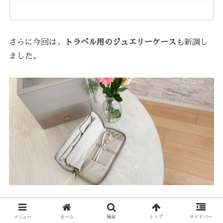
さらに今回は、
トラベル用のジュエリーケース
も新調し
ました。
きっかけは、冠婚葬祭などで欠かせない
パールの一連ネ
メニュー
ホーム
検索
トップ
サイドバー
ックレスを安心して持ち運びたい
と思ったから。