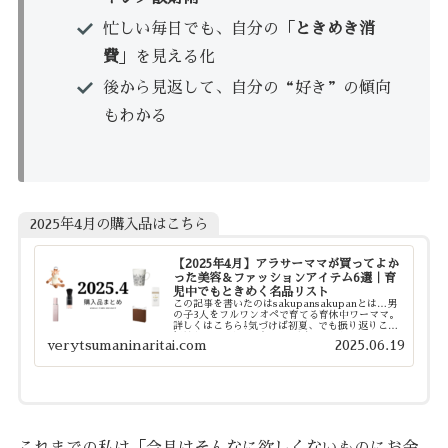
忙しい毎日でも、自分の「
ときめき消
費
」を見える化
後から見返して、自分の“好き”の傾向
もわかる
2025年4月の購入品はこちら
【2025年4月】アラサーママが買ってよか
った美容＆ファッションアイテム6選｜育
児中でもときめく名品リスト
この記事を書いたのはsakupansakupanとは…男
の子3人をフルワンオペで育てる育休中ワーママ。
詳しくはこちら⇩気づけば初夏、でも振り返りこそ
価値あり。4月に出会った“買ってよかった”アイ
verytsumaninaritai.com
2025.06.19
テムたちを、ママ目線でご紹介します♡書きたい
こ...
これまでの私は「今月はそんなに欲しくないものにお金