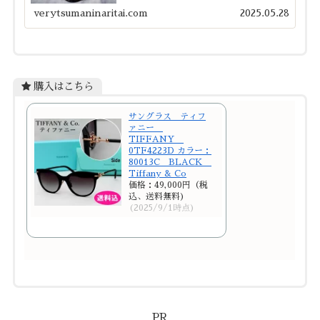
たよね。休日に子どもたちと出かけると「まぶし
い…！」と感じることが増えてきました。しかし、
verytsumaninaritai.com
2025.05.28
目...
購入はこちら
サングラス ティフ
ァニー
TIFFANY
0TF4223D カラー：
80013C BLACK
Tiffany & Co
価格：49,000円（税
込、送料無料)
(2025/9/1時点)
PR