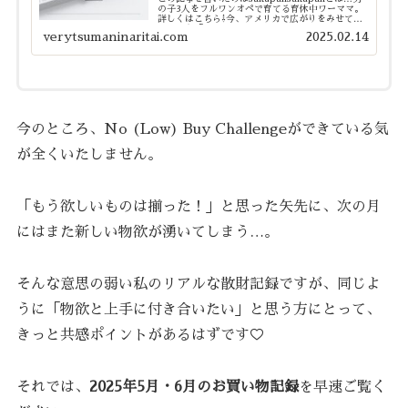
の子3人をフルワンオペで育てる育休中ワーママ。
詳しくはこちら⇩今、アメリカで広がりをみせてい
るという「ノーバイ(No Buy)チャレンジ 2025」
verytsumaninaritai.com
2025.02.14
というのをご存知でしょうか？私も20...
今のところ、No (Low) Buy Challengeができている気
が全くいたしません。
「もう欲しいものは揃った！」と思った矢先に、次の月
にはまた新しい物欲が湧いてしまう…。
そんな意思の弱い私のリアルな散財記録ですが、同じよ
うに「物欲と上手に付き合いたい」と思う方にとって、
きっと共感ポイントがあるはずです♡
それでは、
2025年5月・6月のお買い物記録
を早速ご覧く