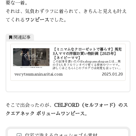
要な一着。
それは、気負わずラフに着られて、きちんと見えも叶え
てくれる
ワンピース
でした。
関連記事
【ミニマムなクローゼットで暮らす】男児
3人ママの洋服お買い物計画【2025年】
【ネイビーママ】
この記事を書いたのはsakupansakupanとは…男
の子3人をフルワンオペで育てる育休中ワーママ。
詳しくはこちら⇩このブログでは何度も言っていま
すが、我が家のクローゼットはとにかく激せまで
verytsumaninaritai.com
2025.01.20
す。というか、本来クローゼットではないスペース
に...
そこで出会ったのが、
CELFORD（セルフォード）のス
クエアネック ボリュームワンピース
。
自宅で洗えるウォッシャブル素材