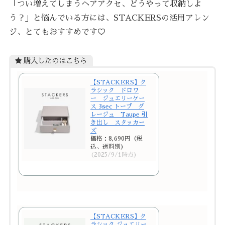
「つい増えてしまうヘアアクセ、どうやって収納しよ
う？」と悩んでいる方には、STACKERSの活用アレン
ジ、とてもおすすめです♡
購入したのはこちら
【STACKERS】ク
ラシック ドロワ
ー ジュエリーケー
ス 3sec トープ グ
レージュ Taupe 引
き出し スタッカー
ズ
価格：8,690円（税
込、送料別)
(2025/9/1時点)
【STACKERS】ク
ラシック ジュエリー