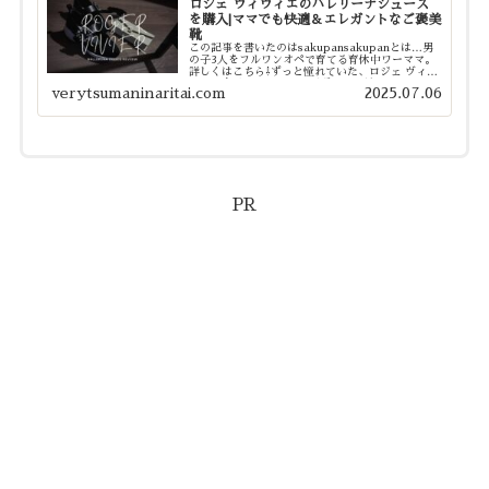
ロジェ ヴィヴィエのバレリーナシューズ
を購入|ママでも快適＆エレガントなご褒美
靴
この記事を書いたのはsakupansakupanとは…男
の子3人をフルワンオペで育てる育休中ワーママ。
詳しくはこちら⇩ずっと憧れていた、ロジェ ヴィヴ
ィエの名品バレエシューズずっと夢見ていた
verytsumaninaritai.com
2025.07.06
Roger Vivier（ロジェ ヴィヴィエ）の名...
PR