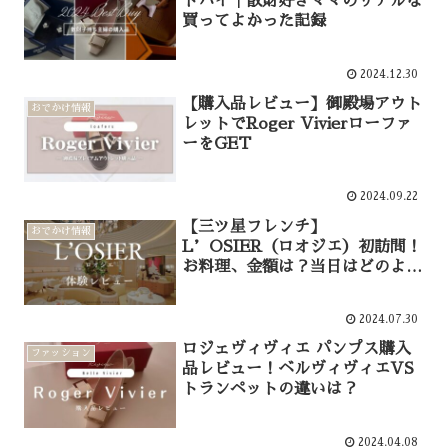
トバイ｜散財好きママのリアルな
買ってよかった記録
2024.12.30
【購入品レビュー】御殿場アウト
おでかけ情報
レットでRoger Vivierローファ
ーをGET
2024.09.22
【三ツ星フレンチ】
おでかけ情報
L’OSIER（ロオジエ）初訪問！
お料理、金額は？当日はどのよう
なファッション？【体験レビュ
ー】
2024.07.30
ロジェヴィヴィエ パンプス購入
ファッション
品レビュー！ベルヴィヴィエVS
トランペットの違いは？
2024.04.08