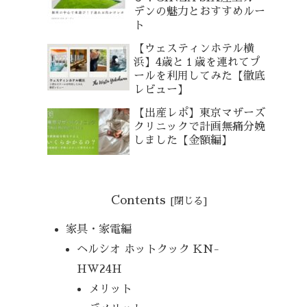
デンの魅力とおすすめルー
ト
【ウェスティンホテル横
浜】4歳と１歳を連れてプ
ールを利用してみた【徹底
レビュー】
【出産レポ】東京マザーズ
クリニックで計画無痛分娩
しました【金額編】
Contents
家具・家電編
ヘルシオ ホットクック KN-
HW24H
メリット