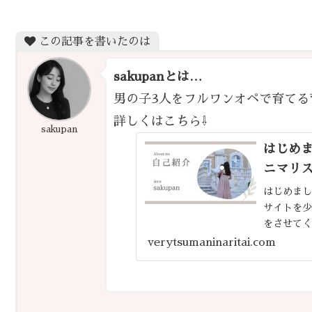
この記事を書いたのは
sakupanとは…
男の子3人をフルワンオペで育てる
詳しくはこちら⇩
sakupan
はじめま
ニマリス
はじめまし
サイトを
をさせて
理したり
verytsumaninaritai.com
しずつ手を