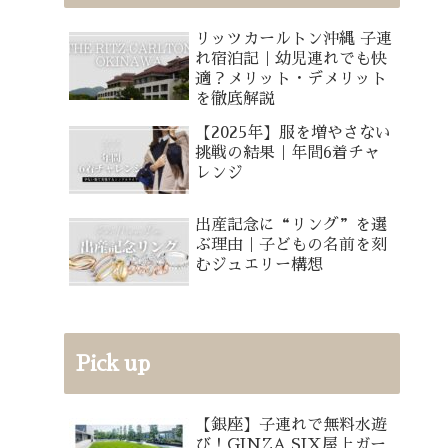
リッツカールトン沖縄 子連
れ宿泊記｜幼児連れでも快
適？メリット・デメリット
を徹底解説
【2025年】服を増やさない
挑戦の結果｜年間6着チャ
レンジ
出産記念に“リング”を選
ぶ理由｜子どもの名前を刻
むジュエリー構想
Pick up
【銀座】子連れで無料水遊
び！GINZA SIX屋上ガー