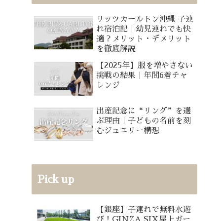
リッツカールトン沖縄 子連
れ宿泊記｜幼児連れでも快
適？メリット・デメリット
を徹底解説
【2025年】服を増やさない
挑戦の結果｜年間6着チャ
レンジ
出産記念に“リング”を選
ぶ理由｜子どもの名前を刻
むジュエリー構想
Pick up
【銀座】子連れで無料水遊
び！GINZA SIX屋上ガー