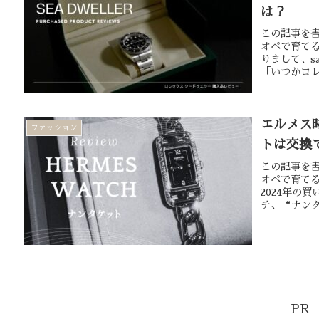
は？
この記事を書
オペで育て
りまして、s
「いつかロレ
エルメス
ファッション
トは交換
この記事を書
オペで育てる
2024年の
チ、“ナンタ
PR