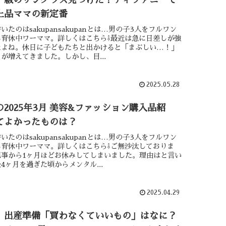
ー級のサングラス見つけた！ティファニーで
上品ママの新定番
いたのはsakupansakupanとは…男の子3人をフルワン
る育休中ワーママ。詳しくはこちら⇩最近は急に日差しが強
たよね。休日に子どもたちと出かけると「まぶしい…！」
が増えてきました。しかし、目...
2025.05.28
2025年3月 美容&ファッション購入品紹
てよかったものは？
いたのはsakupansakupanとは…男の子3人をフルワン
る育休中ワーママ。詳しくはこちら⇩ご無沙汰しておりま
記事から1ヶ月ほどお休みしてしまいました。理由はと言い
4ヶ月を過ぎた頃からメンタル...
2025.04.29
】出産準備「買わなくていいもの」はなに？