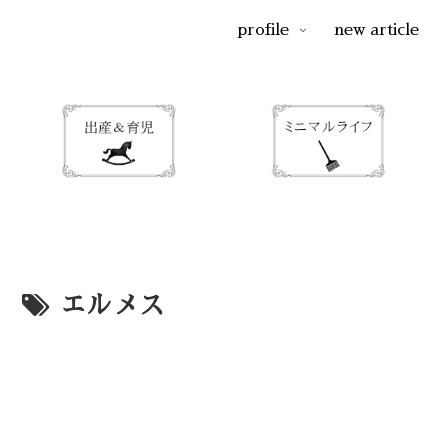
profile
new article
エルメス