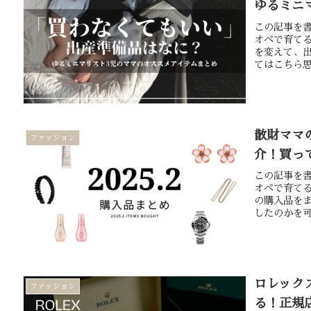
ゆるミニ
この記事を書
オペで育て
を変えて、
てはこちら思
散財ママの
ファッション
介！買っ
この記事を書
オペで育てる
の購入品をま
したのかを可
ロレック
ファッション
る！正規