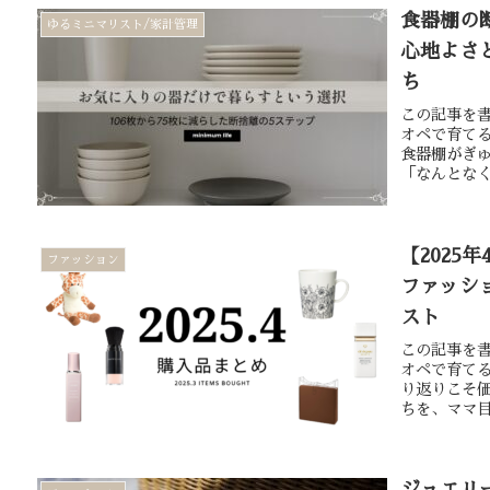
食器棚の
ゆるミニマリスト/家計管理
心地よさ
ち
この記事を書
オペで育て
食器棚がぎ
「なんとなく
【202
ファッション
ファッシ
スト
この記事を書
オペで育て
り返りこそ
ちを、ママ目