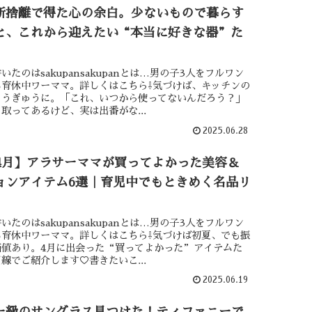
断捨離で得た心の余白。少ないもので暮らす
と、これから迎えたい“本当に好きな器”た
いたのはsakupansakupanとは…男の子3人をフルワン
る育休中ワーママ。詳しくはこちら⇩気づけば、キッチンの
ゅうぎゅうに。「これ、いつから使ってないんだろう？」
取ってあるけど、実は出番がな...
2025.06.28
5年4月】アラサーママが買ってよかった美容＆
ョンアイテム6選｜育児中でもときめく名品リ
いたのはsakupansakupanとは…男の子3人をフルワン
る育休中ワーママ。詳しくはこちら⇩気づけば初夏、でも振
価値あり。4月に出会った“買ってよかった”アイテムた
線でご紹介します♡書きたいこ...
2025.06.19