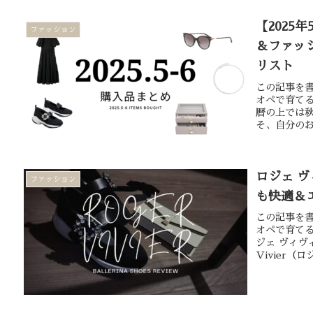
【2025
ファッション
＆ファッ
リスト
この記事を書
オペで育てる
暦の上では
そ、自分のお
ロジェ 
ファッション
も快適＆
この記事を書
オペで育て
ジェ ヴィヴ
Vivier（