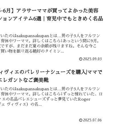
年5-6月】アラサーママが買ってよかった美容
ションアイテム6選｜育児中でもときめく名品
いたのはsakupansakupanとは…男の子3人をフルワン
育休中ワーママ。詳しくはこちら⇩あっという間に9月。
秋ですが、まだまだ夏の余韻が残りますね。そんな今こ
買い物を振り返る絶好のタイミン...
2025.09.03
ヴィヴィエのバレリーナシューズを購入|ママで
エレガントなご褒美靴
いたのはsakupansakupanとは…男の子3人をフルワン
る育休中ワーママ。詳しくはこちら⇩ずっと憧れていた、ロ
ィエの名品バレエシューズずっと夢見ていたRoger
ロジェ ヴィヴィエ）の名...
2025.07.06