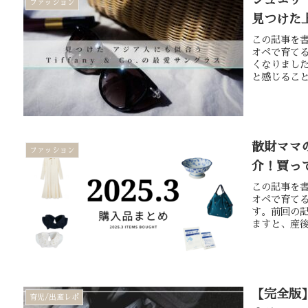
ジュエリ
ファッション
見つけた
この記事を書
オペで育て
くなりまし
と感じること
散財ママの
ファッション
介！買っ
この記事を書
オペで育て
す。前回の
ますと、産後
【完全版
育児/出産レポ