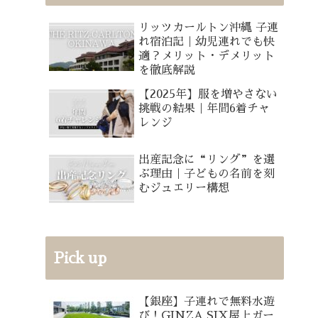
リッツカールトン沖縄 子連
れ宿泊記｜幼児連れでも快
適？メリット・デメリット
を徹底解説
【2025年】服を増やさない
挑戦の結果｜年間6着チャ
レンジ
出産記念に“リング”を選
ぶ理由｜子どもの名前を刻
むジュエリー構想
Pick up
【銀座】子連れで無料水遊
び！GINZA SIX屋上ガー