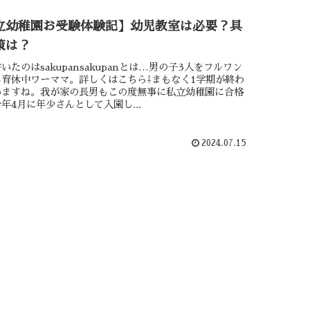
立幼稚園お受験体験記】幼児教室は必要？具
策は？
いたのはsakupansakupanとは…男の子3人をフルワン
育休中ワーママ。詳しくはこちら⇩まもなく1学期が終わ
いますね。我が家の長男もこの度無事に私立幼稚園に合格
年4月に年少さんとして入園し...
2024.07.15