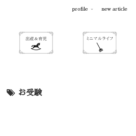
profile
new article
お受験