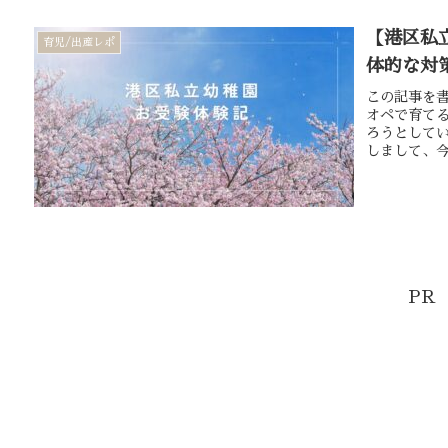
【港区私
育児/出産レポ
体的な対
この記事を書
オペで育てる
ろうとして
しまして、今
PR