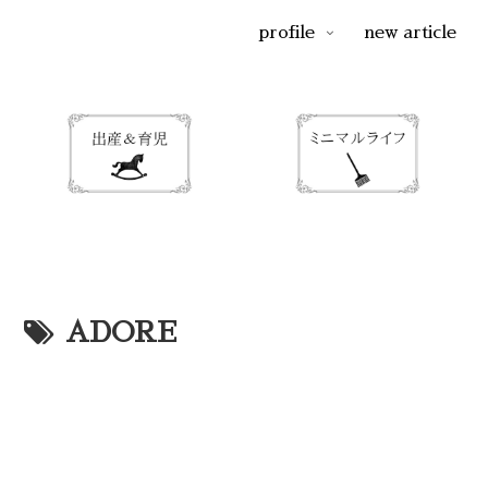
profile
new article
ADORE