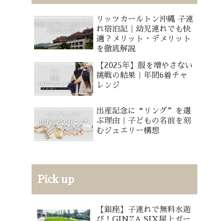
リッツカールトン沖縄 子連
れ宿泊記｜幼児連れでも快
適？メリット・デメリット
を徹底解説
【2025年】服を増やさない
挑戦の結果｜年間6着チャ
レンジ
出産記念に“リング”を選
ぶ理由｜子どもの名前を刻
むジュエリー構想
Pick up
【銀座】子連れで無料水遊
び！GINZA SIX屋上ガー