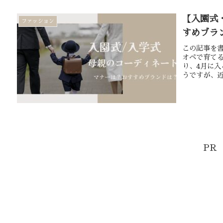
【入園式
ファッション
すめブラン
この記事を書
オペで育て
り、4月に
うですが、近
PR