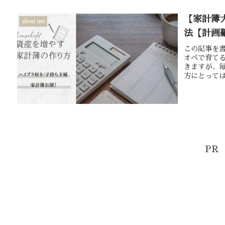
【家計簿
about me
法【計画
この記事を書
オペで育て
きますが、
方にとっては
PR