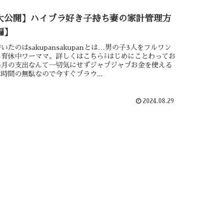
大公開】ハイブラ好き子持ち妻の家計管理方
編】
いたのはsakupansakupanとは…男の子3人をフルワン
る育休中ワーママ。詳しくはこちら⇩はじめにことわってお
毎月の支出なんて一切気にせずジャブジャブお金を使える
時間の無駄なので今すぐブラウ...
2024.08.29