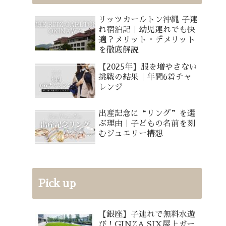
リッツカールトン沖縄 子連
れ宿泊記｜幼児連れでも快
適？メリット・デメリット
を徹底解説
【2025年】服を増やさない
挑戦の結果｜年間6着チャ
レンジ
出産記念に“リング”を選
ぶ理由｜子どもの名前を刻
むジュエリー構想
Pick up
【銀座】子連れで無料水遊
び！GINZA SIX屋上ガー