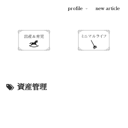
profile
new article
資産管理