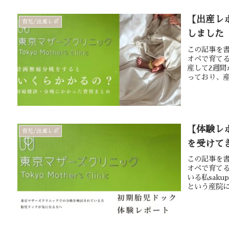
【出産レ
育児/出産レポ
しました
この記事を書
オペで育て
産して2週間
っており、産
【体験レ
育児/出産レポ
を受けて
この記事を書
オペで育てる
いる私sak
という産院に