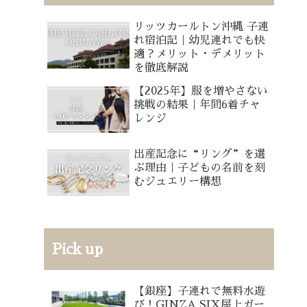
リッツカールトン沖縄 子連
れ宿泊記｜幼児連れでも快
適？メリット・デメリット
を徹底解説
【2025年】服を増やさない
挑戦の結果｜年間6着チャ
レンジ
出産記念に“リング”を選
ぶ理由｜子どもの名前を刻
むジュエリー構想
Pick up
【銀座】子連れで無料水遊
び！GINZA SIX屋上ガー