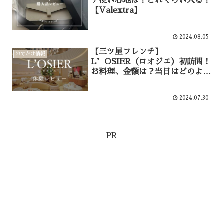
チ使い心地は？どれくらい入る？
【Valextra】
2024.08.05
【三ツ星フレンチ】
おでかけ情報
L’OSIER（ロオジエ）初訪問！
お料理、金額は？当日はどのよう
なファッション？【体験レビュ
ー】
2024.07.30
PR