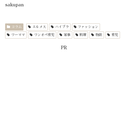
sakupan
コラム
エルメス
ハイブラ
ファッション
ワーママ
ワンオペ育児
家事
料理
物欲
育児
PR