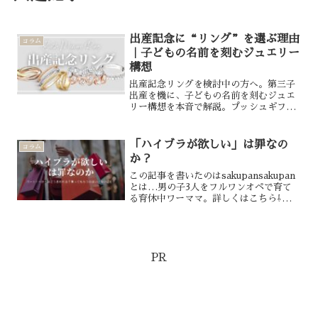
出産記念に“リング”を選ぶ理由
コラム
｜子どもの名前を刻むジュエリー
構想
出産記念リングを検討中の方へ。第三子
出産を機に、子どもの名前を刻むジュエ
リー構想を本音で解説。プッシュギフト
との違いや、Cartierトリニティ、
BOUCHERONキャトル、VCAペル
レ、CHAUMETビー ドゥ ショーメを比
「ハイブラが欲しい」は罪なの
コラム
較します。
か？
この記事を書いたのはsakupansakupan
とは…男の子3人をフルワンオペで育て
る育休中ワーママ。詳しくはこちら⇩ハイ
ブランドやお買い物が大好きなXのフォ
ロワーさんたちと交流しながら、自分の
「モノ選びの軸」について日々考えてい
ます。今回...
PR