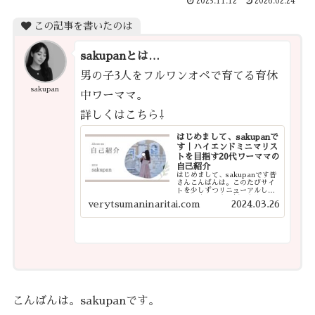
2023.11.12
2026.02.24
この記事を書いたのは
sakupanとは…
男の子3人をフルワンオペで育てる育休
sakupan
中ワーママ。
詳しくはこちら⇩
はじめまして、sakupanで
す｜ハイエンドミニマリス
トを目指す20代ワーママの
自己紹介
はじめまして、sakupanです皆
さんこんばんは。このたびサイ
トを少しずつリニューアルした
ので、改めて自己紹介をさせて
verytsumaninaritai.com
2024.03.26
ください。今後は、これまで書
いてきた記事を整理したり、よ
り見やすく・探しやすいサイト
になるよう少しずつ手を入れて
いく予定で...
こんばんは。sakupanです。