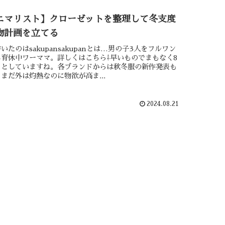
ニマリスト】クローゼットを整理して冬支度
物計画を立てる
いたのはsakupansakupanとは…男の子3人をフルワン
育休中ワーママ。詳しくはこちら⇩早いものでまもなく8
うとしていますね。各ブランドからは秋冬服の新作発表も
まだ外は灼熱なのに物欲が高ま...
2024.08.21