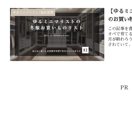
【ゆるミ
ゆるミニマリスト/家計管理
のお買い
この記事を書
オペで育てる
月が終わろ
されていて、
PR