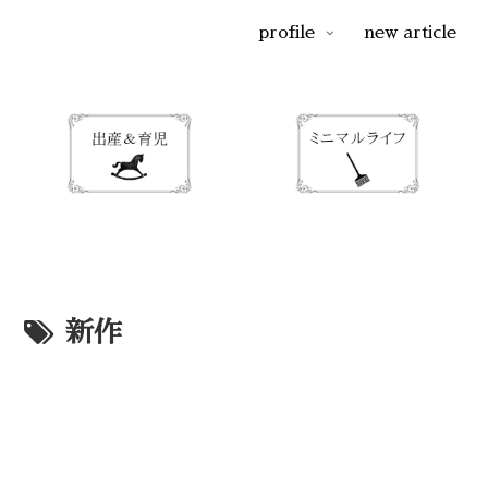
profile
new article
新作