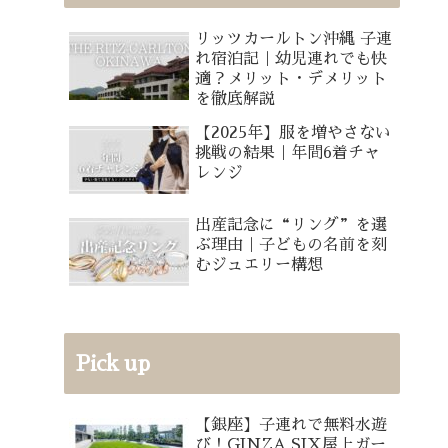
リッツカールトン沖縄 子連
れ宿泊記｜幼児連れでも快
適？メリット・デメリット
を徹底解説
【2025年】服を増やさない
挑戦の結果｜年間6着チャ
レンジ
出産記念に“リング”を選
ぶ理由｜子どもの名前を刻
むジュエリー構想
Pick up
【銀座】子連れで無料水遊
び！GINZA SIX屋上ガー