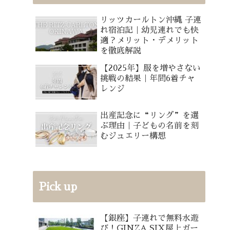
リッツカールトン沖縄 子連
れ宿泊記｜幼児連れでも快
適？メリット・デメリット
を徹底解説
【2025年】服を増やさない
挑戦の結果｜年間6着チャ
レンジ
出産記念に“リング”を選
ぶ理由｜子どもの名前を刻
むジュエリー構想
Pick up
【銀座】子連れで無料水遊
び！GINZA SIX屋上ガー